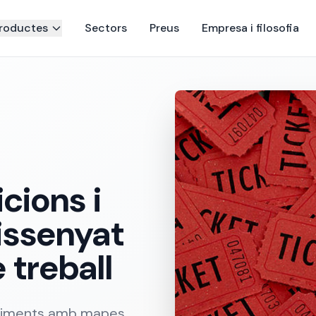
roductes
Sectors
Preus
Empresa i filosofia
cions i
issenyat
e treball
eniments amb mapes