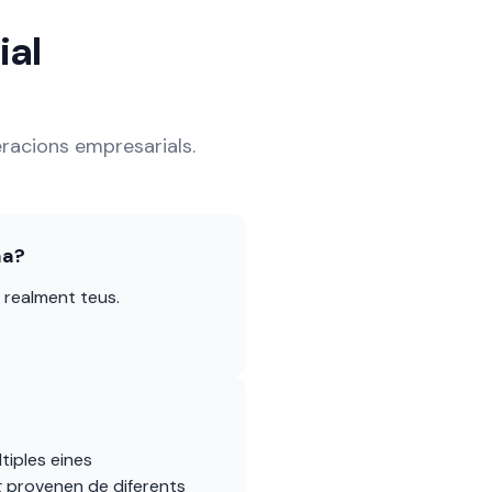
ial
eracions empresarials.
ma?
r realment teus.
tiples eines
g provenen de diferents