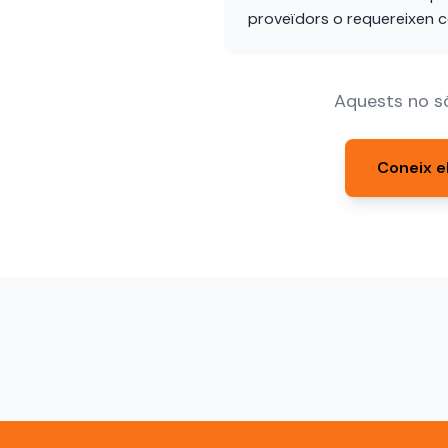
proveïdors o requereixen c
Aquests no só
Coneix e