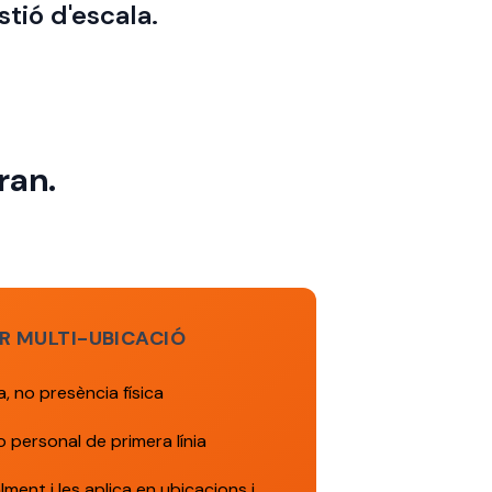
tió d'escala.
ran.
R MULTI-UBICACIÓ
, no presència física
 personal de primera línia
lment i les aplica en ubicacions i