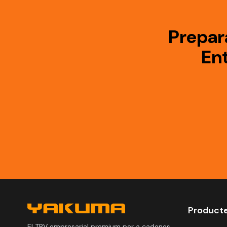
Prepar
En
Product
El TPV empresarial premium per a cadenes