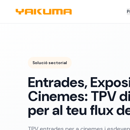
Skip to main content
P
Solució sectorial
Entrades, Exposi
Cinemes: TPV d
per al teu flux d
TPV entrades per a cinemes i esdev