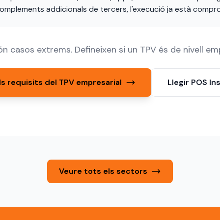
omplements addicionals de tercers, l'execució ja està compr
n casos extrems. Defineixen si un TPV és de nivell emp
ls requisits del TPV empresarial
Llegir POS In
Veure tots els sectors