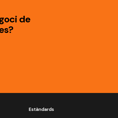
goci de
es?
Estàndards