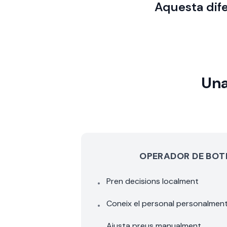
Aquesta dife
Una
OPERADOR DE BOT
Pren decisions localment
•
Coneix el personal personalmen
•
Ajusta preus manualment