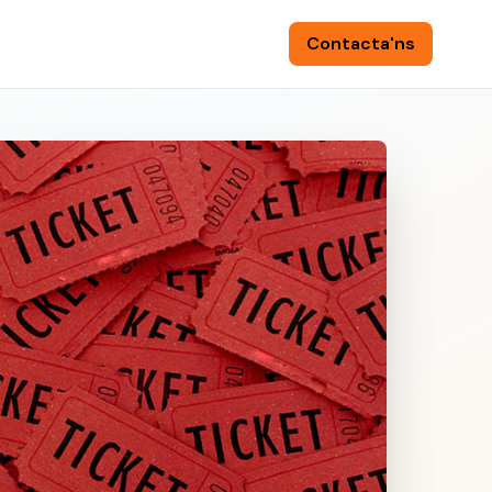
Contacta'ns
🌍
/
CA