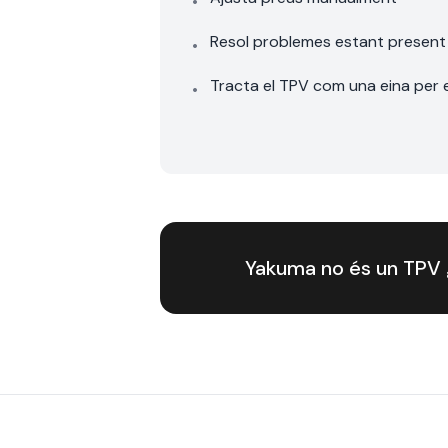
•
Resol problemes estant present
•
Tracta el TPV com una eina per 
•
Yakuma no és un TPV g