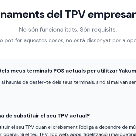
naments del TPV empresar
No són funcionalitats. Són requisits.
no pot fer aquestes coses, no està dissenyat per a op
els meus terminals POS actuals per utilitzar Yaku
si hauràs de desfer-te dels teus terminals, sinó si mai van se
 de substituir el seu TPV actual?
tuir el seu TPV quan el creixement l'obliga a dependre de múl
erar. Si el teu TPV, lloc web, apps, fidelització i màrquetin