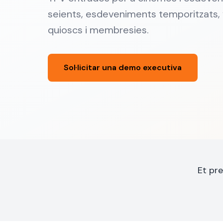
seients, esdeveniments temporitzats, v
quioscs i membresies.
Sol·licitar una demo executiva
Et pr