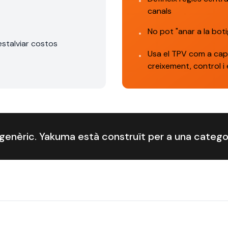
•
canals
No pot "anar a la bot
•
estalviar costos
Usa el TPV com a capa
•
creixement, control i
enèric. Yakuma està construït per a una categor