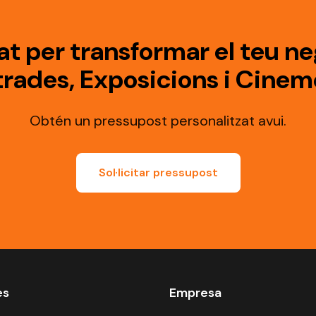
at per transformar el teu ne
trades, Exposicions i Cinem
Obtén un pressupost personalitzat avui.
Sol·licitar pressupost
es
Empresa