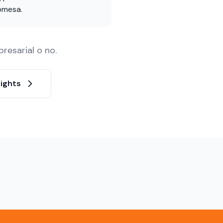
omesa.
resarial o no.
sights