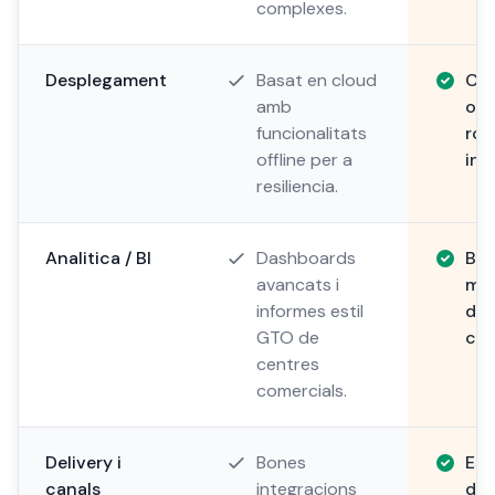
complexes.
Desplegament
Basat en cloud
Clo
amb
ope
funcionalitats
rob
offline per a
ine
resiliencia.
Analitica / BI
Dashboards
BI 
avancats i
mul
informes estil
de 
GTO de
cad
centres
comercials.
Delivery i
Bones
Est
canals
integracions
d'a