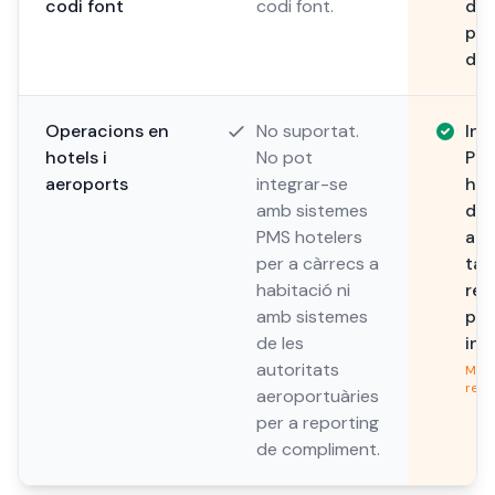
codi font
codi font.
dip
per
del
Operacions en
No suportat.
Int
hotels i
No pot
PMS
aeroports
integrar-se
hab
amb sistemes
d'h
PMS hotelers
aer
per a càrrecs a
tar
habitació ni
rep
amb sistemes
par
de les
ing
autoritats
Més 
regu
aeroportuàries
per a reporting
de compliment.