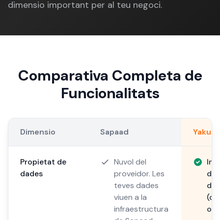
dimensio important per al teu negoci.
Comparativa Completa de
Funcionalitats
Dimensio
Sapaad
Yakum
Propietat de
Nuvol del
Inf
dades
proveidor. Les
del
teves dades
dad
viuen a la
(on
infraestructura
o e