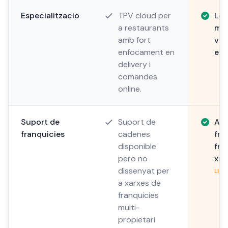
Especialitzacio
TPV cloud per
Les
a restaurants
mes
amb fort
ver
enfocament en
el 
delivery i
comandes
online.
Suport de
Suport de
Arq
franquicies
cadenes
fra
disponible
fra
pero no
xar
dissenyat per
Lleg
a xarxes de
franquicies
multi-
propietari