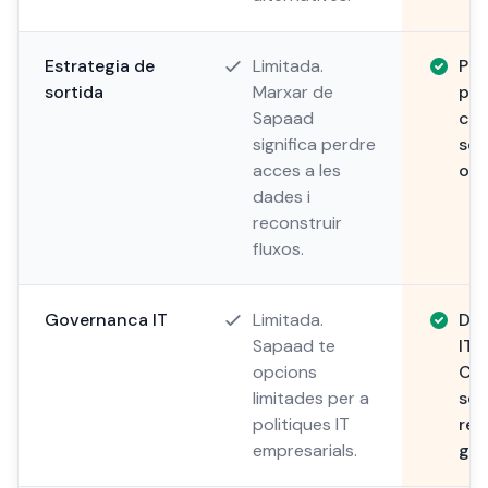
Estrategia de
Limitada.
Pro
sortida
Marxar de
por
Sapaad
can
significa perdre
sen
acces a les
ost
dades i
reconstruir
fluxos.
Governanca IT
Limitada.
Dis
Sapaad te
IT 
opcions
Com
limitades per a
seg
politiques IT
res
empresarials.
gov