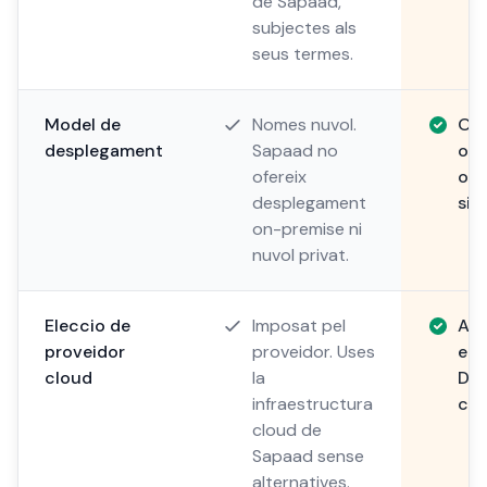
de Sapaad,
subjectes als
seus termes.
Model de
Nomes nuvol.
On-
desplegament
Sapaad no
o n
ofereix
on 
desplegament
sis
on-premise ni
nuvol privat.
Eleccio de
Imposat pel
AWS
proveidor
proveidor. Uses
ele
cloud
la
Des
infraestructura
clo
cloud de
Sapaad sense
alternatives.