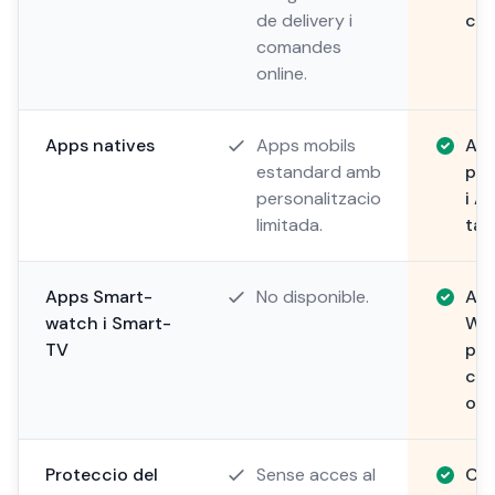
de delivery i
can
comandes
online.
Apps natives
Apps mobils
App
estandard amb
per
personalitzacio
i A
limitada.
tam
Apps Smart-
No disponible.
App
watch i Smart-
Wat
TV
pan
cui
ori
Proteccio del
Sense acces al
Cod