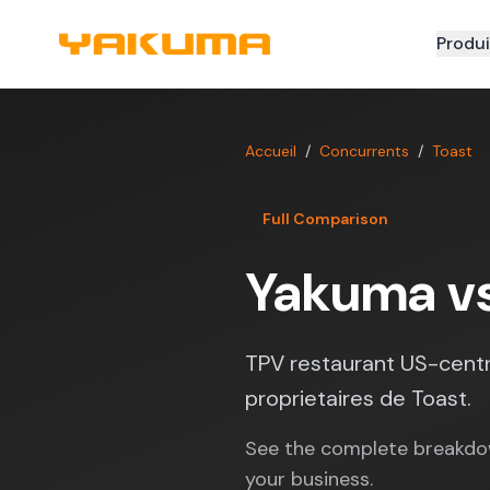
Skip to main content
Produi
Accueil
/
Concurrents
/
Toast
Full Comparison
Yakuma v
TPV restaurant US-centri
proprietaires de Toast.
See the complete breakdo
your business.