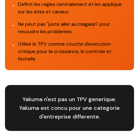
Definit les regles centralement et les applique
•
sur les sites et canaux
Ne peut pas "juste aller au magasin" pour
•
resoudre les problemes
Utilise le TPV comme couche d'execution
•
critique pour la croissance, le controle et
l'echelle
Yakuma n'est pas un TPV generique.
Yakuma est concu pour une categorie
d'entreprise differente.