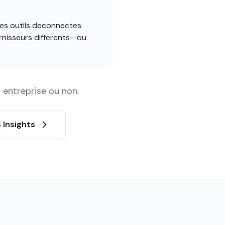
les outils deconnectes
urnisseurs differents—ou
 entreprise ou non.
S Insights