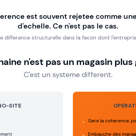
ference est souvent rejetee comme un
d'echelle. Ce n'est pas le cas.
e difference structurelle dans la facon dont l'entrepri
haine n'est pas un magasin plus 
C'est un systeme different.
NO-SITE
OPERAT
Gere la coherence, p
•
lement
Embauche des manage
•