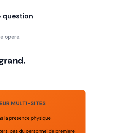
e question
se opere.
grand.
EUR MULTI-SITES
as la presence physique
rs, pas du personnel de premiere