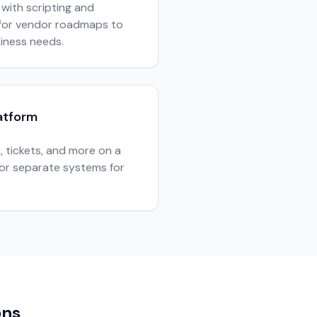
with scripting and
t for vendor roadmaps to
siness needs.
atform
s, tickets, and more on a
for separate systems for
ons