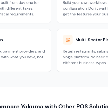
built from day one for
Build your own workflows 
th different taxes,
configuration. Don't wai
fiscal requirements.
get the features your bu
in
Multi-Sector Pl
, payment providers, and
Retail, restaurants, salon
 with what you have, not
single platform. No need 
different business types.
mpare Yakuma with Other POS Soluti