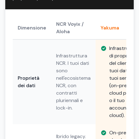
NCR Voyix /
Dimensione
Yakuma
Aloha
Infrastruttur
Infrastruttura
di proprietà
NCR. I tuoi dati
del cliente. I
sono
tuoi dati, i
Proprietà
nell'ecosistema
tuoi server
dei dati
NCR, con
(on-premise,
contratti
cloud privat
pluriennali e
o il tuo
lock-in.
account
cloud).
On-premise,
Ibrido legacy.