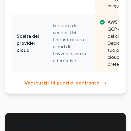
eseguiti.
AWS, Azure
Imposto dal
GCP o scel
vendor. Usi
Scelta del
del cliente.
l'infrastruttura
provider
Deploya su
cloud di
cloud
tuo provid
Loyverse senza
cloud
alternative.
preferito.
Vedi tutti i 14 punti di confronto
Yakuma vs HIOPOS