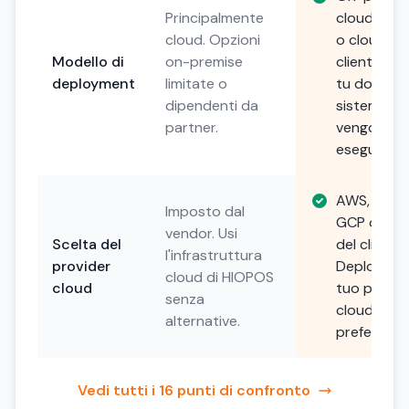
Principalmente
cloud priv
cloud. Opzioni
o cloud de
Modello di
on-premise
cliente. Sce
deployment
limitate o
tu dove i t
dipendenti da
sistemi
partner.
vengono
eseguiti.
AWS, Azure
Imposto dal
GCP o scel
vendor. Usi
Scelta del
del cliente.
l'infrastruttura
provider
Deploya su
cloud di HIOPOS
cloud
tuo provid
senza
cloud
alternative.
preferito.
Vedi tutti i 16 punti di confronto