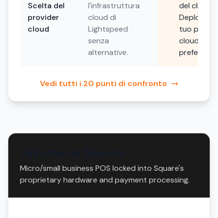
Scelta del
l'infrastruttura
del cliente.
provider
cloud di
Deploya su
cloud
Lightspeed
tuo provid
senza
cloud
alternative.
preferito.
Vedi tutti i 20 punti di confronto
Yakuma vs Square
Micro/small business POS locked into Square's
proprietary hardware and payment processing.