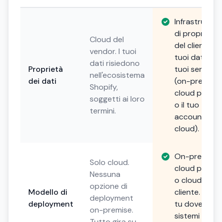
Infrastruttur
di proprietà
Cloud del
del cliente. I
vendor. I tuoi
tuoi dati, i
dati risiedono
Proprietà
tuoi server
nell'ecosistema
dei dati
(on-premise,
Shopify,
cloud privat
soggetti ai loro
o il tuo
termini.
account
cloud).
On-premise,
Solo cloud.
cloud privat
Nessuna
o cloud del
opzione di
Modello di
cliente. Scegl
deployment
deployment
tu dove i tuo
on-premise.
sistemi
Tutto gira su