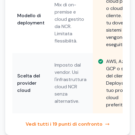
cloud privat
Mix di on-
o cloud del
premise e
Modello di
cliente. Scegl
cloud gestito
deployment
tu dove i tuo
da NCR.
sistemi
Limitata
vengono
flessibilità.
eseguiti.
AWS, Azure,
Imposto dal
GCP o scelta
vendor. Usi
Scelta del
del cliente.
l'infrastruttura
provider
Deploya sul
cloud NCR
cloud
tuo provider
senza
cloud
alternative.
preferito.
Vedi tutti i 19 punti di confronto