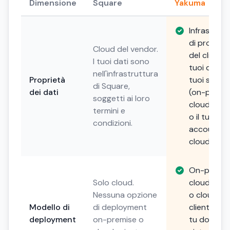
Dimensione
Square
Yakuma
Infrastrutt
di propriet
Cloud del vendor.
del cliente. 
I tuoi dati sono
tuoi dati, i
nell'infrastruttura
Proprietà
tuoi server
di Square,
dei dati
(on-premis
soggetti ai loro
cloud priv
termini e
o il tuo
condizioni.
account
cloud).
On-premis
Solo cloud.
cloud priv
Nessuna opzione
o cloud de
Modello di
di deployment
cliente. Sce
deployment
on-premise o
tu dove i t