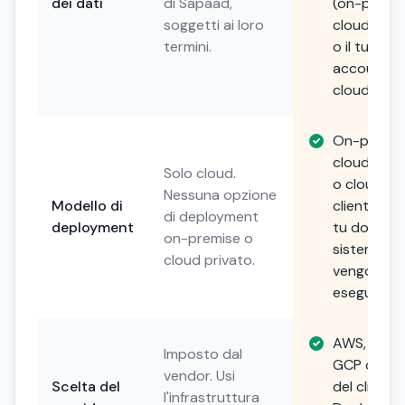
dei dati
di Sapaad,
(on-premis
soggetti ai loro
cloud priv
termini.
o il tuo
account
cloud).
On-premis
cloud priv
Solo cloud.
o cloud de
Nessuna opzione
Modello di
cliente. Sce
di deployment
deployment
tu dove i t
on-premise o
sistemi
cloud privato.
vengono
eseguiti.
AWS, Azure
Imposto dal
GCP o scel
vendor. Usi
Scelta del
del cliente.
l'infrastruttura