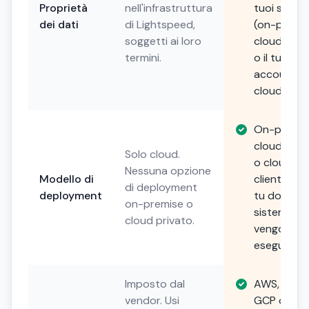
Proprietà
nell'infrastruttura
tuoi server
dei dati
di Lightspeed,
(on-premis
soggetti ai loro
cloud priv
termini.
o il tuo
account
cloud).
On-premis
cloud priv
Solo cloud.
o cloud de
Nessuna opzione
Modello di
cliente. Sce
di deployment
deployment
tu dove i t
on-premise o
sistemi
cloud privato.
vengono
eseguiti.
Imposto dal
AWS, Azure
vendor. Usi
GCP o scel