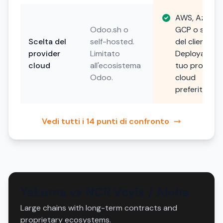
AWS, Azure,
Odoo.sh o
GCP o scelta
Scelta del
self-hosted.
del cliente.
provider
Limitato
Deploya sul
cloud
all'ecosistema
tuo provider
Odoo.
cloud
preferito.
Vedi tutti i 14 punti di confronto
Yakuma vs NCR Voyix / Aloha
Large chains with long-term contracts and
proprietary ecosystems.