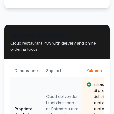
Yakuma vs Sapaad
Cloud restaurant POS with delivery and online
ordering focus.
Dimensione
Sapaad
Yakuma
Infrastrutt
di propriet
Cloud del vendor.
del cliente. 
I tuoi dati sono
tuoi dati, i
Proprietà
nell'infrastruttura
tuoi server