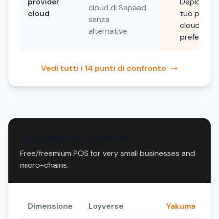
provider
Deploya su
cloud di Sapaad
cloud
tuo provid
senza
cloud
alternative.
preferito.
Vedi tutti i 14 punti di confronto
Yakuma vs Loyverse
Free/freemium POS for very small businesses and
micro-chains.
Dimensione
Loyverse
Yakuma