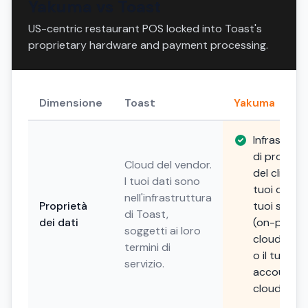
Yakuma vs Toast
US-centric restaurant POS locked into Toast's
proprietary hardware and payment processing.
Dimensione
Toast
Yakuma
Infrastrutt
di propriet
Cloud del vendor.
del cliente. 
I tuoi dati sono
tuoi dati, i
nell'infrastruttura
Proprietà
tuoi server
di Toast,
dei dati
(on-premis
soggetti ai loro
cloud priv
termini di
o il tuo
servizio.
account
cloud).