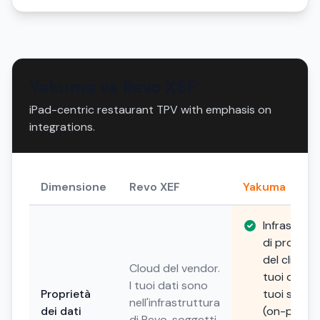
Yakuma vs Revo XEF
iPad-centric restaurant TPV with emphasis on
integrations.
Dimensione
Revo XEF
Yakuma
Infrastrutt
di propriet
del cliente. 
Cloud del vendor.
tuoi dati, i
I tuoi dati sono
Proprietà
tuoi server
nell'infrastruttura
dei dati
(on-premis
di Revo, soggetti