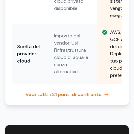
cloud privato
sistemi
disponibile.
vengono
eseguiti.
AWS, Azure
Imposto dal
GCP o scel
vendor. Usi
Scelta del
del cliente.
l'infrastruttura
provider
Deploya su
cloud di Square
cloud
tuo provid
senza
cloud
alternative.
preferito.
Vedi tutti i 21 punti di confronto