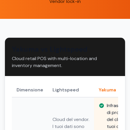
Vendor lock-in
Yakuma vs Lightspeed
Cloud retail POS with multi-location and
inventory management.
Dimensione
Lightspeed
Yakuma
Infrastrutt
di propriet
Cloud del vendor.
del cliente. 
I tuoi dati sono
tuoi dati, i