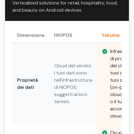
Verticalized solutions for retail, hospitality, food,
and beauty on Android devices.
Dimensione
HIOPOS
Yakuma
Infrastrutt
di propriet
Cloud del vendor.
del cliente. 
I tuoi dati sono
tuoi dati, i
Proprietà
nell'infrastruttura
tuoi server
dei dati
di HIOPOS,
(on-premis
soggetti ai loro
cloud priv
termini.
o il tuo
account
cloud).
On-premis