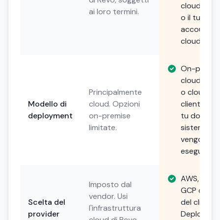
cloud priv
ai loro termini.
o il tuo
account
cloud).
On-premis
cloud priv
Principalmente
o cloud de
Modello di
cloud. Opzioni
cliente. Sce
deployment
on-premise
tu dove i t
limitate.
sistemi
vengono
eseguiti.
AWS, Azure
Imposto dal
GCP o scel
vendor. Usi
Scelta del
del cliente.
l'infrastruttura
provider
Deploya su
cloud di Revo