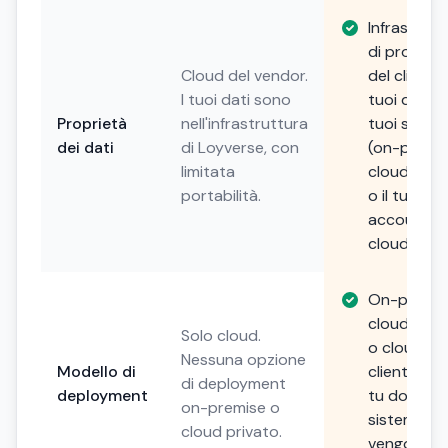
Infrastrutt
di propriet
Cloud del vendor.
del cliente. 
I tuoi dati sono
tuoi dati, i
Proprietà
nell'infrastruttura
tuoi server
dei dati
di Loyverse, con
(on-premis
limitata
cloud priv
portabilità.
o il tuo
account
cloud).
On-premis
cloud priv
Solo cloud.
o cloud de
Nessuna opzione
Modello di
cliente. Sce
di deployment
deployment
tu dove i t
on-premise o
sistemi
cloud privato.
vengono