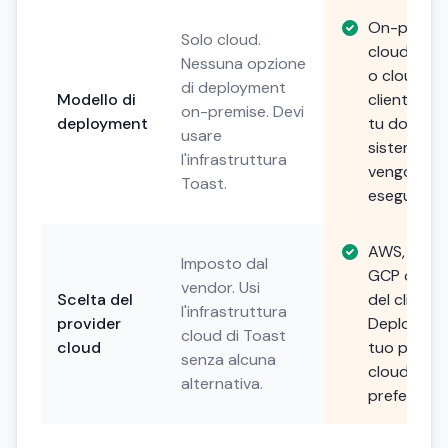
On-premis
Solo cloud.
cloud priv
Nessuna opzione
o cloud de
di deployment
Modello di
cliente. Sce
on-premise. Devi
deployment
tu dove i t
usare
sistemi
l'infrastruttura
vengono
Toast.
eseguiti.
AWS, Azure
Imposto dal
GCP o scel
vendor. Usi
Scelta del
del cliente.
l'infrastruttura
provider
Deploya su
cloud di Toast
cloud
tuo provid
senza alcuna
cloud
alternativa.
preferito.