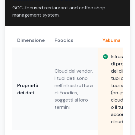
GCC-focused restaurant and coffee shop
management system.
Dimensione
Foodics
Yakuma
Infrastrutt
di propriet
Cloud del vendor.
del cliente. 
I tuoi dati sono
tuoi dati, i
Proprietà
nell'infrastruttura
tuoi server
dei dati
di Foodics,
(on-premis
soggetti ai loro
cloud priv
termini.
o il tuo
account
cloud).