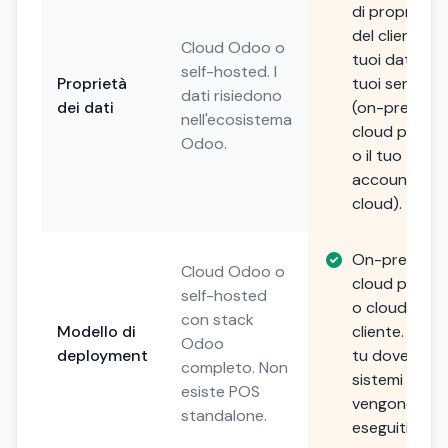
di proprietà
del cliente. I
Cloud Odoo o
tuoi dati, i
self-hosted. I
Proprietà
tuoi server
dati risiedono
dei dati
(on-premise,
nell'ecosistema
cloud privat
Odoo.
o il tuo
account
cloud).
On-premise,
Cloud Odoo o
cloud privat
self-hosted
o cloud del
con stack
Modello di
cliente. Scegl
Odoo
deployment
tu dove i tuo
completo. Non
sistemi
esiste POS
vengono
standalone.
eseguiti.