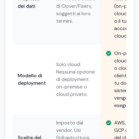
dei dati
di Clover/Fiserv,
(on-premis
soggetti ai loro
cloud priv
termini.
o il tuo
account
cloud).
On-premis
cloud priv
Solo cloud.
o cloud de
Nessuna opzione
Modello di
cliente. Sce
di deployment
deployment
tu dove i t
on-premise o
sistemi
cloud privato.
vengono
eseguiti.
Imposto dal
AWS, Azure
vendor. Usi
GCP o scel
Scelta del
l'infrastruttura
del cliente.