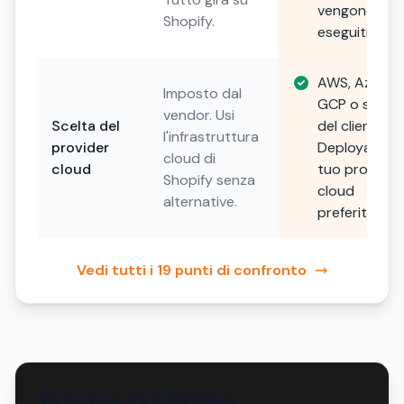
vengono
Shopify.
eseguiti.
AWS, Azure,
Imposto dal
GCP o scelta
vendor. Usi
Scelta del
del cliente.
l'infrastruttura
provider
Deploya sul
cloud di
cloud
tuo provider
Shopify senza
cloud
alternative.
preferito.
Vedi tutti i 19 punti di confronto
Yakuma vs Foodics