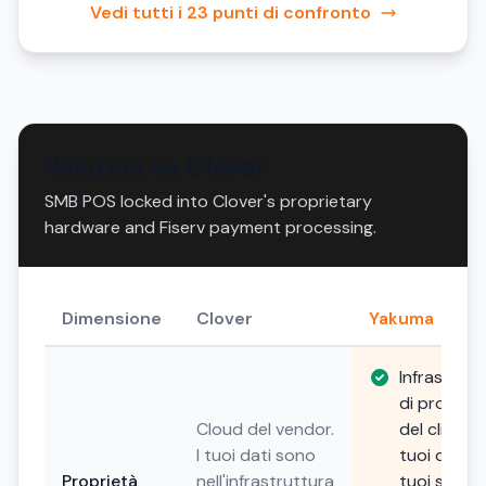
Vedi tutti i 23 punti di confronto
Yakuma vs Clover
SMB POS locked into Clover's proprietary
hardware and Fiserv payment processing.
Dimensione
Clover
Yakuma
Infrastrutt
di propriet
Cloud del vendor.
del cliente. 
I tuoi dati sono
tuoi dati, i
Proprietà
nell'infrastruttura
tuoi server