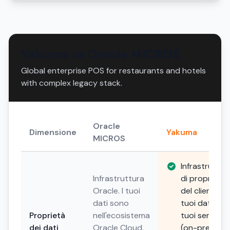
Yakuma vs Oracle MICROS
Global enterprise POS for restaurants and hotels
with complex legacy stack.
Oracle
Dimensione
Yakuma
MICROS
Infrastruttur
Infrastruttura
di proprietà
Oracle. I tuoi
del cliente. I
dati sono
tuoi dati, i
Proprietà
nell'ecosistema
tuoi server
dei dati
Oracle Cloud,
(on-premise,