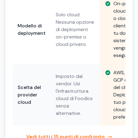
On-premis
cloud priv
Solo cloud.
o cloud de
Nessuna opzione
Modello di
cliente. Sce
di deployment
deployment
tu dove i t
on-premise o
sistemi
cloud privato.
vengono
eseguiti.
AWS, Azure
Imposto dal
GCP o scel
vendor. Usi
Scelta del
del cliente.
l'infrastruttura
provider
Deploya su
cloud di Foodics
cloud
tuo provid
senza
cloud
alternative.
preferito.
Vedi tutti i 15 punti di confronto