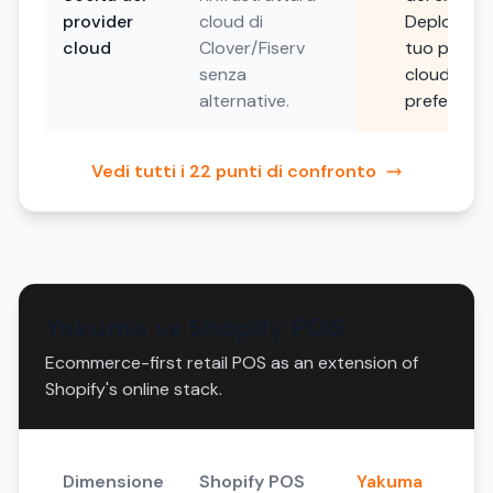
provider
cloud di
Deploya su
cloud
Clover/Fiserv
tuo provid
senza
cloud
alternative.
preferito.
Vedi tutti i 22 punti di confronto
Yakuma vs Shopify POS
Ecommerce-first retail POS as an extension of
Shopify's online stack.
Dimensione
Shopify POS
Yakuma