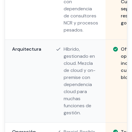
con
Cump
dependencia
segu
de consultores
resi
NCR y procesos
gobe
pesados.
Arquitectura
Híbrido,
Offli
gestionado en
oper
cloud. Mezcla
inde
de cloud y on-
cuan
premise con
bloq
dependencia
cloud para
muchas
funciones de
gestión.
Operación
Parcial. Posible
Tota