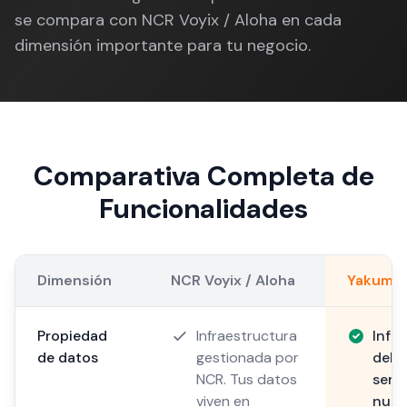
se compara con NCR Voyix / Aloha en cada
dimensión importante para tu negocio.
Comparativa Completa de
Funcionalidades
Dimensión
NCR Voyix / Aloha
Yakuma
Propiedad
Infraestructura
Infr
de datos
gestionada por
del c
NCR. Tus datos
serv
viven en
nube