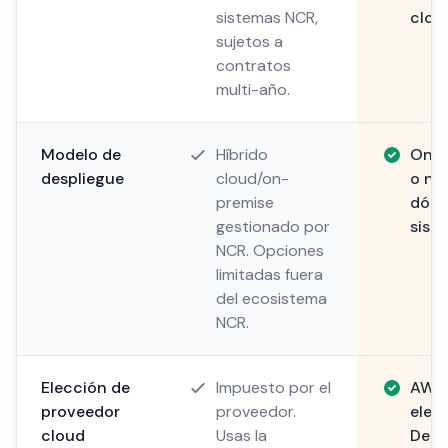
sistemas NCR,
cloud
sujetos a
contratos
multi-año.
Modelo de
Híbrido
On-p
despliegue
cloud/on-
o nub
premise
dónd
gestionado por
sist
NCR. Opciones
limitadas fuera
del ecosistema
NCR.
Elección de
Impuesto por el
AWS,
proveedor
proveedor.
elecc
cloud
Usas la
Desp