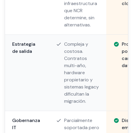
infraestructura
cloud
que NCR
determine, sin
alternativas.
Estrategia
Compleja y
Prop
de salida
costosa.
porta
Contratos
camb
multi-año,
dato
hardware
propietario y
sistemas legacy
dificultan la
migración.
Gobernanza
Parcialmente
Diseñ
IT
soportada pero
empr