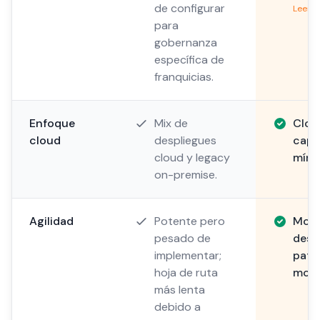
de configurar
Leer m
para
gobernanza
específica de
franquicias.
Enfoque
Mix de
Clou
cloud
despliegues
capa
cloud y legacy
míni
on-premise.
Agilidad
Potente pero
Modu
pesado de
despl
implementar;
patr
hoja de ruta
mode
más lenta
debido a