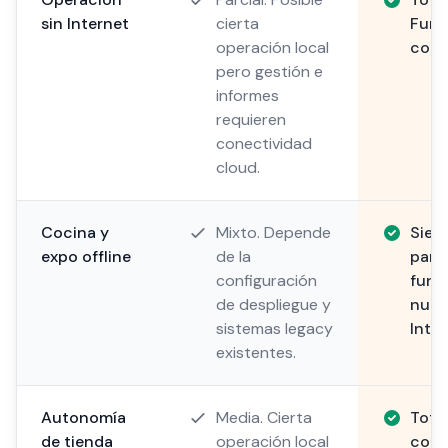
sin Internet
cierta
Func
operación local
comp
pero gestión e
informes
requieren
conectividad
cloud.
Cocina y
Mixto. Depende
Siem
expo offline
de la
pant
configuración
func
de despliegue y
nunc
sistemas legacy
Inter
existentes.
Autonomía
Media. Cierta
Tota
de tienda
operación local
como