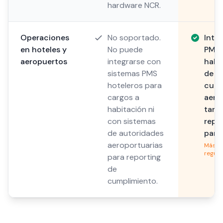
hardware NCR.
Operaciones
No soportado.
Inte
en hoteles y
No puede
PMS 
aeropuertos
integrarse con
habit
sistemas PMS
de h
hoteleros para
cump
cargos a
aero
habitación ni
tarj
con sistemas
repo
de autoridades
parti
aeroportuarias
Más i
regul
para reporting
de
cumplimiento.