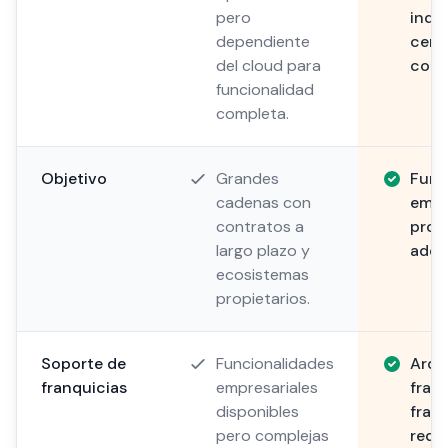
pero
inde
dependiente
cent
del cloud para
cone
funcionalidad
completa.
Objetivo
Grandes
Func
cadenas con
empr
contratos a
prop
largo plazo y
adqu
ecosistemas
propietarios.
Soporte de
Funcionalidades
Arqu
franquicias
empresariales
fran
disponibles
fran
pero complejas
redes