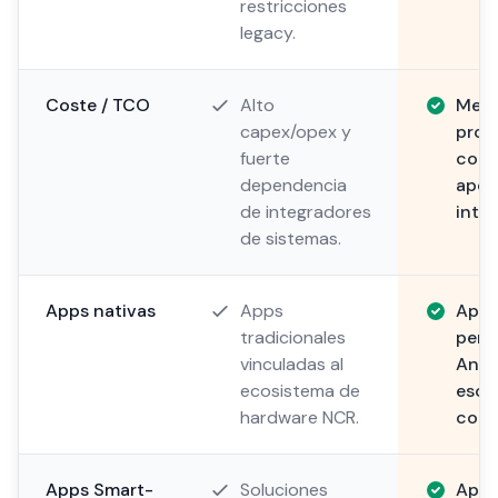
restricciones
legacy.
Coste / TCO
Alto
Meno
capex/opex y
prop
fuerte
comp
dependencia
aper
de integradores
inter
de sistemas.
Apps nativas
Apps
Apps
tradicionales
pers
vinculadas al
Andr
ecosistema de
esce
hardware NCR.
comp
Apps Smart-
Soluciones
Apps