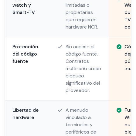
watch y
limitadas o
Watc
Smart-TV
propietarias
cual
que requieren
TV p
hardware NCR.
cocin
Protección
Sin acceso al
Códi
del código
código fuente.
depo
fuente
Contratos
públ
multi-año crean
inde
bloqueo
significativo del
proveedor.
Libertad de
A menudo
Func
hardware
vinculado a
Wind
terminales y
cualq
periféricos de
bloq